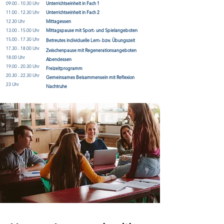
09.00 - 10.30
Uhr
Unterrichtseinheit in Fach 1
11.00 - 12.30
Uhr
Unterrichtseinheit in Fach 2
12.30 Uhr
Mittagessen
13.00 - 15.00
Uhr
Mittagspause mit Sport- und Spielangeboten
15.00 - 17.30
Uhr
Betreutes
individuelle Lern- bzw. Übungszeit
17.30 - 18.00
Uhr
Zwischenpause mit Regenerationsangeboten
18.00 Uhr
Abendessen
19.00 - 20.30
Uhr
Freizeitprogramm
20.30 - 22.30
Uhr
Gemeinsames Beisammensein mit Reflexion
23 Uhr
Nachtruhe