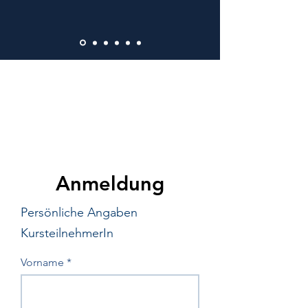
Preis (alles inklusive):
797,- €
Anmeldung
Persönliche Angaben
KursteilnehmerIn
Vorname