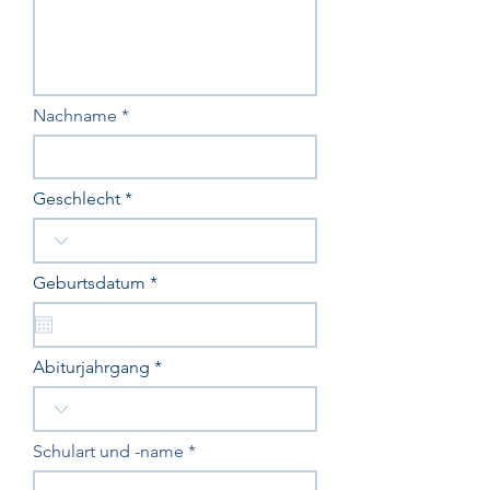
Nachname
Geschlecht
r
Geburtsdatum
*
e
q
u
i
Abiturjahrgang
r
e
d
Schulart und -name